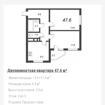
Двухкомнатная квартира 47.6 м²
2
Жилая площадь:
13.6+11.6 м
2
Площадь кухни:
8.3 м
Высота потолков:
2.8 м
Этаж:
5 из 5
Отделка:
Предчистовая